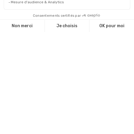
Notre catalogue
Revendeurs
Cadeaux d'affaire
Technique de marquage
Guide environnemental
INFOS
Livraison et retour
CGV
Mentions légales
Politique de confidentialité
Gestion des cookies
Plan du site