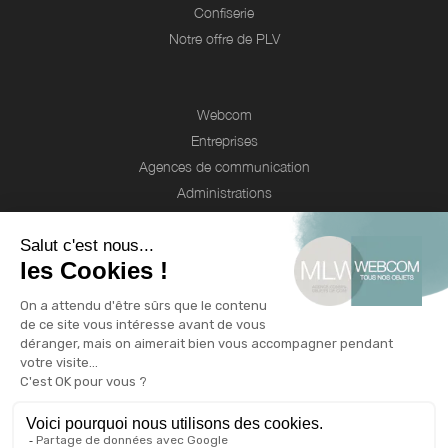
Confiserie
Notre offre de PLV
Webcom
Entreprises
Agences de communication
Administrations
Associations
Valorisez votre marque
Le blog de l'objet publicitaire
Nos engagements RSE
Qui sommes-nous ?
Qui sommes nous ?
Une équipe d'experts