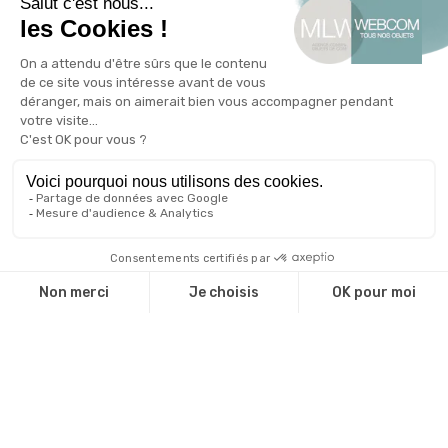
Qui sommes-nous ?
Qui sommes nous ?
Une équipe d'experts
Notre catalogue
Revendeurs
Cadeaux d'affaire
Technique de marquage
Guide environnemental
INFOS
Livraison et retour
CGV
Mentions légales
Politique de confidentialité
Gestion des cookies
Plan du site