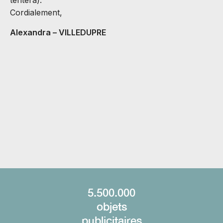
tentera).
J
Cordialement,
B
Alexandra – VILLEDUPRE
C
v
M
A
C
H
5.500.000
objets
publicitaires