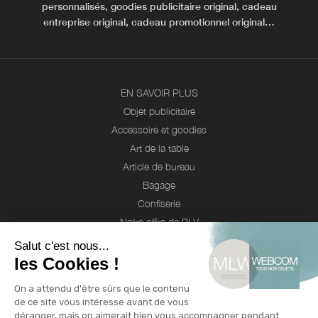
personnalisés, goodies publicitaire original, cadeau
entreprise original, cadeau promotionnel original…
EN SAVOIR PLUS
Objet publicitaire
Accessoire et goodies
Art de la table
Article de bureau
Bagage
Confiserie
Notre offre de PLV
Webcom
Entreprises
Agences de communication