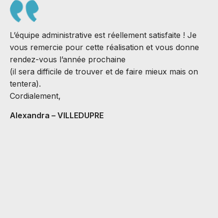
L’équipe administrative est réellement satisfaite ! Je
vous remercie pour cette réalisation et vous donne
rendez-vous l’année prochaine
(il sera difficile de trouver et de faire mieux mais on
S
tentera).
J
Cordialement,
B
Alexandra – VILLEDUPRE
C
v
M
A
C
H