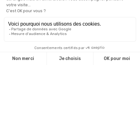
Administrations
Associations
Valorisez votre marque
Le blog de l'objet publicitaire
Nos engagements RSE
Qui sommes-nous ?
Qui sommes nous ?
Une équipe d'experts
Notre catalogue
Revendeurs
Cadeaux d'affaire
Technique de marquage
Guide environnemental