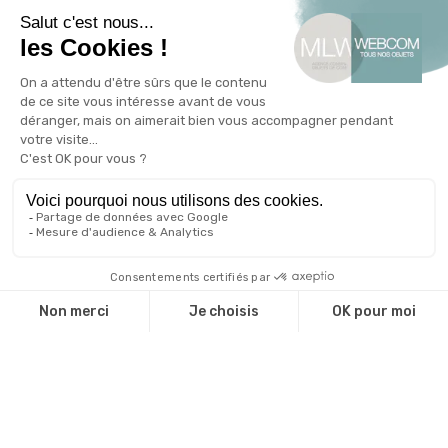
Webcom
Entreprises
Agences de communication
Administrations
Associations
Valorisez votre marque
Le blog de l'objet publicitaire
Nos engagements RSE
Qui sommes-nous ?
Qui sommes nous ?
Une équipe d'experts
Notre catalogue
Revendeurs
Cadeaux d'affaire
Technique de marquage
Guide environnemental