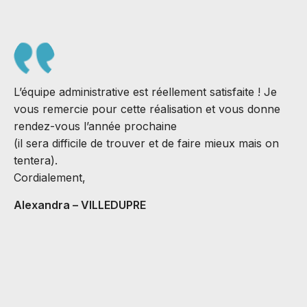
L’équipe administrative est réellement satisfaite ! Je
vous remercie pour cette réalisation et vous donne
rendez-vous l’année prochaine
(il sera difficile de trouver et de faire mieux mais on
S
tentera).
J
Cordialement,
B
Alexandra – VILLEDUPRE
C
v
M
A
C
H