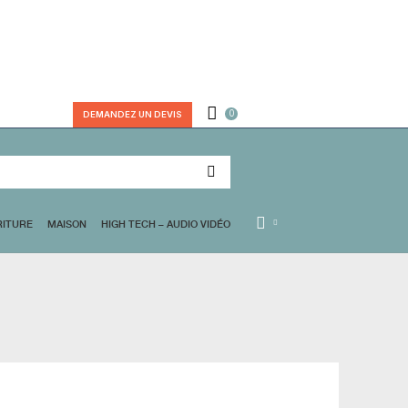
DEMANDEZ UN D
OIRES
BUREAU
STYLOS – ÉCRITURE
MAISON
HIGH TECH –