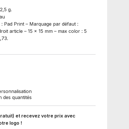
12,5 g.
eau
: Pad Print – Marquage par défaut :
oit article – 15 x 15 mm – max color : 5
,73.
personnalisation
n des quantités
atuit) et recevez votre prix avec
tre logo !