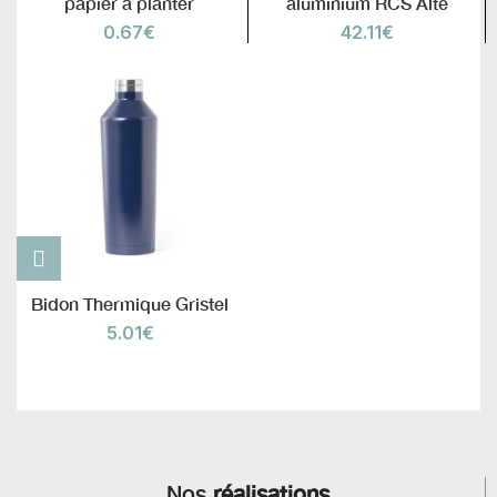
papier à planter
aluminium RCS Alte
0.67
€
42.11
€
Bidon Thermique Gristel
5.01
€
Nos
réalisations