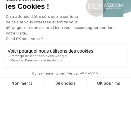
Entreprises
Agences de communication
Administrations
Associations
Valorisez votre marque
Le blog de l'objet publicitaire
Nos engagements RSE
Qui sommes-nous ?
Qui sommes nous ?
Une équipe d'experts
Notre catalogue
Revendeurs
Cadeaux d'affaire
Technique de marquage
Guide environnemental