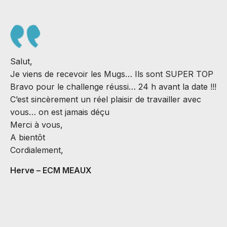
Salut,
B
Je viens de recevoir les Mugs… Ils sont SUPER TOP
N
Bravo pour le challenge réussi… 24 h avant la date !!!
d
C’est sincèrement un réel plaisir de travailler avec
a
vous… on est jamais déçu
J
Merci à vous,
r
A bientôt
a
Cordialement,
s
B
Herve – ECM MEAUX
C
A