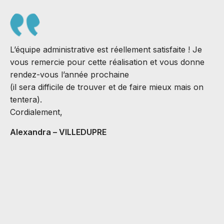
L’équipe administrative est réellement satisfaite ! Je
vous remercie pour cette réalisation et vous donne
rendez-vous l’année prochaine
(il sera difficile de trouver et de faire mieux mais on
S
tentera).
J
Cordialement,
B
Alexandra – VILLEDUPRE
C
v
M
A
C
H