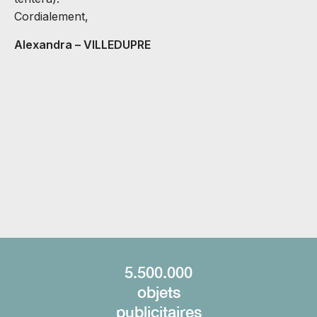
J
Cordialement,
B
Alexandra – VILLEDUPRE
C
v
M
A
C
H
5.500.000
objets
publicitaires