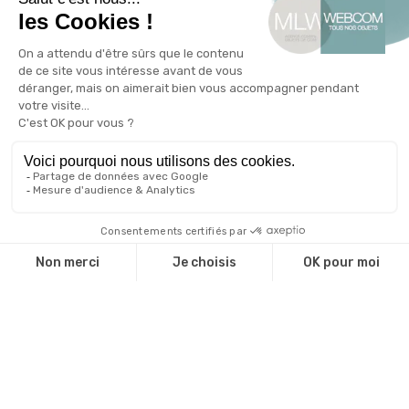
Accessoire et goodies
Art de la table
Article de bureau
Bagage
Confiserie
Notre offre de PLV
Webcom
Entreprises
Agences de communication
Administrations
Associations
Valorisez votre marque
Le blog de l'objet publicitaire
Nos engagements RSE