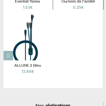
Éventail Yanex
Oursons de l’amitié
1.53
€
0.25
€
ALLURE 2 Bleu
13.86
€
Nos
réalisations