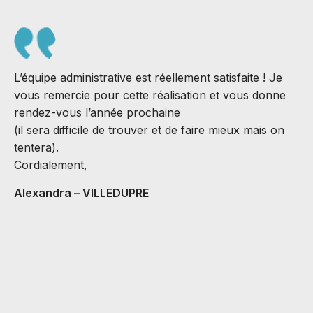
L’équipe administrative est réellement satisfaite ! Je
vous remercie pour cette réalisation et vous donne
rendez-vous l’année prochaine
(il sera difficile de trouver et de faire mieux mais on
S
tentera).
J
Cordialement,
B
Alexandra – VILLEDUPRE
C
v
M
A
C
H