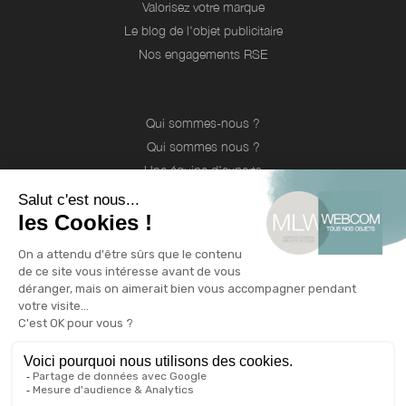
Valorisez votre marque
Le blog de l'objet publicitaire
Nos engagements RSE
Qui sommes-nous ?
Qui sommes nous ?
Une équipe d'experts
Notre catalogue
Revendeurs
Cadeaux d'affaire
Technique de marquage
Guide environnemental
INFOS
Livraison et retour
CGV