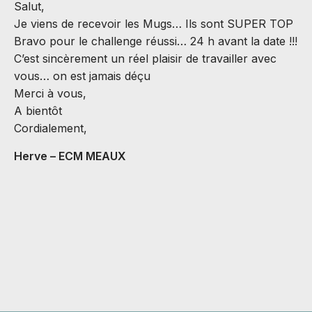
Salut,
B
Je viens de recevoir les Mugs… Ils sont SUPER TOP
N
Bravo pour le challenge réussi… 24 h avant la date !!!
d
C’est sincèrement un réel plaisir de travailler avec
a
vous… on est jamais déçu
J
Merci à vous,
r
A bientôt
a
Cordialement,
s
B
Herve – ECM MEAUX
C
A