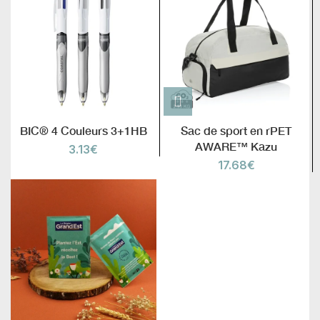
BIC® 4 Couleurs 3+1HB
Sac de sport en rPET
AWARE™ Kazu
3.13
€
17.68
€