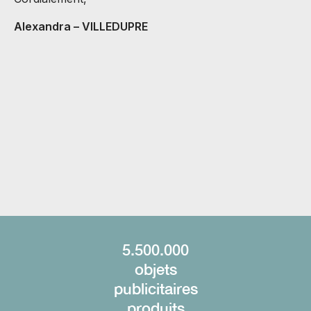
B
Alexandra – VILLEDUPRE
C
v
M
A
C
H
5.500.000
objets
publicitaires
produits