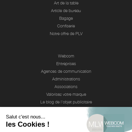
Art de la table
Article de bureau
Bagage
Confiserie
Notre offre de PLV
Webcom
Entreprises
Agences de communication
Administrations
Associations
Valorisez votre marque
Le blog de l'objet publicitaire
Nos engagements RSE
Qui sommes-nous ?