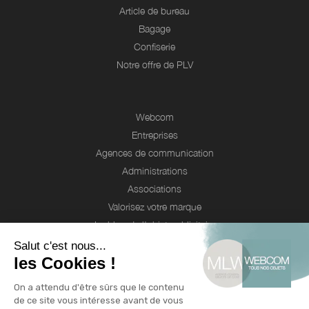
Article de bureau
Bagage
Confiserie
Notre offre de PLV
Webcom
Entreprises
Agences de communication
Administrations
Associations
Valorisez votre marque
Le blog de l'objet publicitaire
Nos engagements RSE
Qui sommes-nous ?