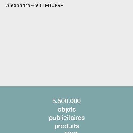
A
Alexandra – VILLEDUPRE
C
H
5.500.000
objets
publicitaires
produits