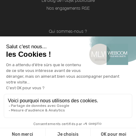
Le blog de l'objet publicitaire
Nos engagements RSE
Qui sommes-nous ?
Qui sommes nous ?
Une équipe d'experts
Notre catalogue
Revendeurs
Cadeaux d'affaire
Technique de marquage
Guide environnemental
INFOS
Livraison et retour
CGV
Mentions légales