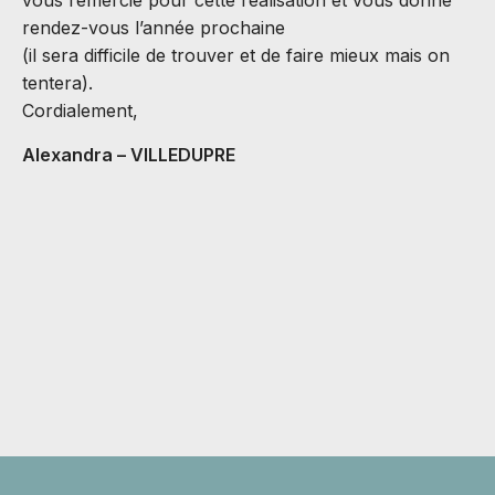
vous remercie pour cette réalisation et vous donne
rendez-vous l’année prochaine
(il sera difficile de trouver et de faire mieux mais on
S
tentera).
J
Cordialement,
B
Alexandra – VILLEDUPRE
C
v
M
A
C
H