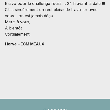
Bravo pour le challenge réussi… 24 h avant la date !!!
d
C’est sincèrement un réel plaisir de travailler avec
a
vous… on est jamais déçu
J
Merci à vous,
r
A bientôt
a
Cordialement,
s
B
Herve – ECM MEAUX
C
A