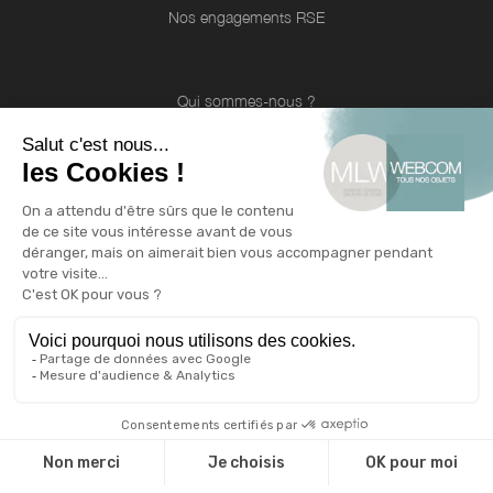
Nos engagements RSE
Qui sommes-nous ?
Qui sommes nous ?
Une équipe d'experts
Notre catalogue
Revendeurs
Cadeaux d'affaire
Technique de marquage
Guide environnemental
INFOS
Livraison et retour
CGV
Mentions légales