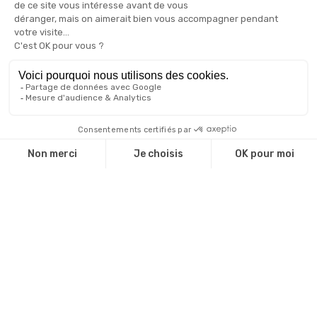
Agences de communication
Administrations
Associations
Valorisez votre marque
Le blog de l'objet publicitaire
Nos engagements RSE
Qui sommes-nous ?
Qui sommes nous ?
Une équipe d'experts
Notre catalogue
Revendeurs
Cadeaux d'affaire
Technique de marquage
Guide environnemental