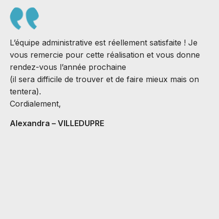
L’équipe administrative est réellement satisfaite ! Je
vous remercie pour cette réalisation et vous donne
rendez-vous l’année prochaine
(il sera difficile de trouver et de faire mieux mais on
S
tentera).
J
Cordialement,
B
Alexandra – VILLEDUPRE
C
v
M
A
C
H