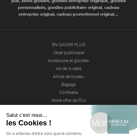
pub, idées goodies, goodies entreprise originaux, goodies
personnalisés, goodies publicitaire original, cadeau
entreprise original, cadeau promotionnel original…
EN SAVOIR PLUS
Objet publicitaire
Accessoire et goodies
Art de la table
Article de bureau
Bagage
Confiserie
Notre offre de PLV
Webcom
Entreprises