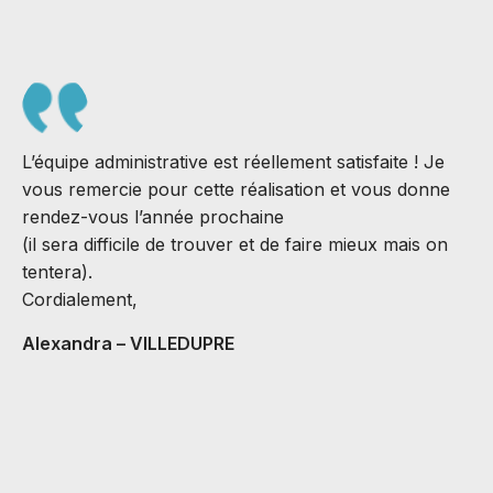
L’équipe administrative est réellement satisfaite ! Je
S
vous remercie pour cette réalisation et vous donne
J
rendez-vous l’année prochaine
B
(il sera difficile de trouver et de faire mieux mais on
C
tentera).
v
Cordialement,
M
A
Alexandra – VILLEDUPRE
C
H