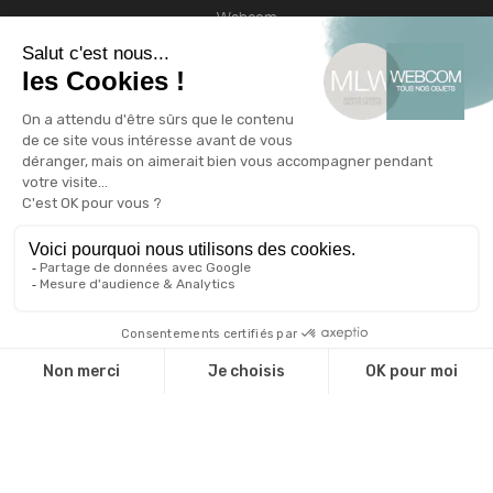
Webcom
Entreprises
Agences de communication
Administrations
Associations
Valorisez votre marque
Le blog de l'objet publicitaire
Nos engagements RSE
Qui sommes-nous ?
Qui sommes nous ?
Une équipe d'experts
Notre catalogue
Revendeurs
Cadeaux d'affaire
Technique de marquage