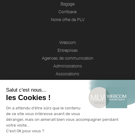
Bagage
Confiserie
Notre offre de PLV
Webcom
Entreprises
Agences de communication
Administrations
Associations
Valorisez votre marque
Le blog de l'objet publicitaire
Nos engagements RSE
Qui sommes-nous ?
Qui sommes nous ?