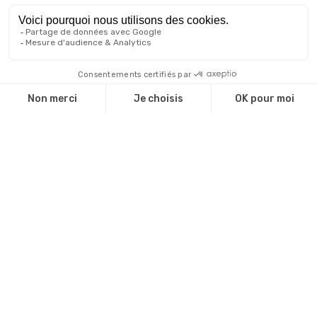
Une équipe d'experts
Notre catalogue
Revendeurs
Cadeaux d'affaire
Technique de marquage
Guide environnemental
INFOS
Livraison et retour
CGV
Mentions légales
Politique de confidentialité
Gestion des cookies
Plan du site