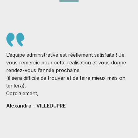
L’équipe administrative est réellement satisfaite ! Je
vous remercie pour cette réalisation et vous donne
rendez-vous l’année prochaine
(il sera difficile de trouver et de faire mieux mais on
S
tentera).
J
Cordialement,
B
Alexandra – VILLEDUPRE
C
v
M
A
C