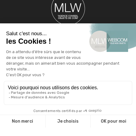
Webcom, spécialiste de l’objet publicitaire
Agence conseil en communication par l’objet depuis plus de
17 ans, Webcom dispose d’une expertise unique sur la
fabrication de goodies et d’articles publicitaires originaux. En
stock ou en sur mesure, de fabrication européenne ( UE -
Suisse ) ou asiatique. Nous proposons un catalogue d’objets
publicitaires variés comme par exemple le chapeau
publicitaire, le sac shopping publicitaire, le stylo
personnalisable ou encore les bonbons publicitaires. Nous