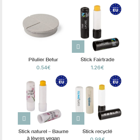
Pilulier Betur
Stick Fairtrade
0.54
€
1.26
€
Stick naturel – Baume
Stick recyclé
à lèvres vegan
0.98
€