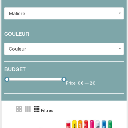
Matière
COULEUR
Couleur
BUDGET
Price:
0€
—
2€
Filtres